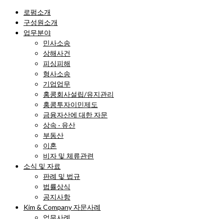
로펌소개
구성원소개
업무분야
민사소송
상해사건
피싱피해
형사소송
기업업무
홍콩회사설립/유지관리
홍콩투자이민제도
금융자산에 대한 자문
상속 · 유산
부동산
이혼
비자 및 체류관련
소식 및 자료
판례 및 법규
법률상식
공지사항
Kim & Company 자문사례
업무사례