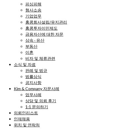
피싱피해
형사소송
기업업무
홍콩회사설립/유지관리
홍콩투자이민제도
금융자산에 대한 자문
상속 · 유산
부동산
이혼
비자 및 체류관련
소식 및 자료
판례 및 법규
법률상식
공지사항
Kim & Company 자문사례
업무사례
상담 및 의뢰 후기
1:1 문의하기
의뢰인리스트
인재채용
위치 및 연락처