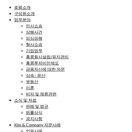
로펌소개
구성원소개
업무분야
민사소송
상해사건
피싱피해
형사소송
기업업무
홍콩회사설립/유지관리
홍콩투자이민제도
금융자산에 대한 자문
상속 · 유산
부동산
이혼
비자 및 체류관련
소식 및 자료
판례 및 법규
법률상식
공지사항
Kim & Company 자문사례
업무사례