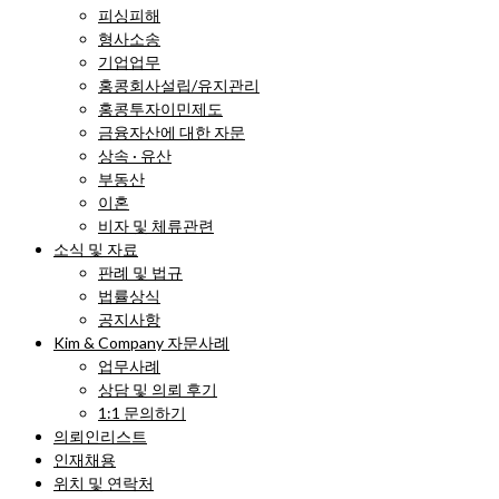
피싱피해
형사소송
기업업무
홍콩회사설립/유지관리
홍콩투자이민제도
금융자산에 대한 자문
상속 · 유산
부동산
이혼
비자 및 체류관련
소식 및 자료
판례 및 법규
법률상식
공지사항
Kim & Company 자문사례
업무사례
상담 및 의뢰 후기
1:1 문의하기
의뢰인리스트
인재채용
위치 및 연락처