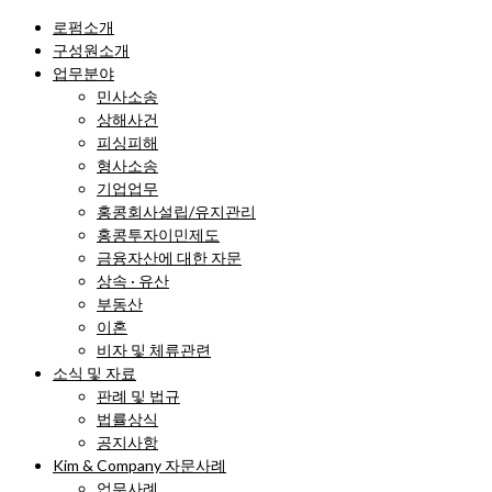
로펌소개
구성원소개
업무분야
민사소송
상해사건
피싱피해
형사소송
기업업무
홍콩회사설립/유지관리
홍콩투자이민제도
금융자산에 대한 자문
상속 · 유산
부동산
이혼
비자 및 체류관련
소식 및 자료
판례 및 법규
법률상식
공지사항
Kim & Company 자문사례
업무사례