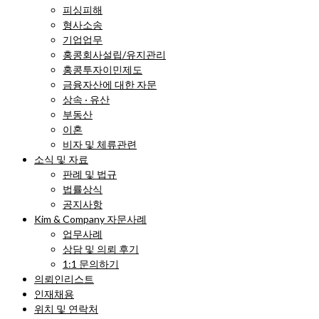
피싱피해
형사소송
기업업무
홍콩회사설립/유지관리
홍콩투자이민제도
금융자산에 대한 자문
상속 · 유산
부동산
이혼
비자 및 체류관련
소식 및 자료
판례 및 법규
법률상식
공지사항
Kim & Company 자문사례
업무사례
상담 및 의뢰 후기
1:1 문의하기
의뢰인리스트
인재채용
위치 및 연락처