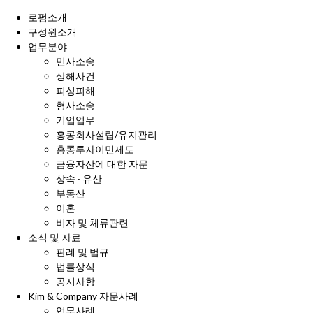
로펌소개
구성원소개
업무분야
민사소송
상해사건
피싱피해
형사소송
기업업무
홍콩회사설립/유지관리
홍콩투자이민제도
금융자산에 대한 자문
상속 · 유산
부동산
이혼
비자 및 체류관련
소식 및 자료
판례 및 법규
법률상식
공지사항
Kim & Company 자문사례
업무사례