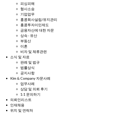
피싱피해
형사소송
기업업무
홍콩회사설립/유지관리
홍콩투자이민제도
금융자산에 대한 자문
상속 · 유산
부동산
이혼
비자 및 체류관련
소식 및 자료
판례 및 법규
법률상식
공지사항
Kim & Company 자문사례
업무사례
상담 및 의뢰 후기
1:1 문의하기
의뢰인리스트
인재채용
위치 및 연락처