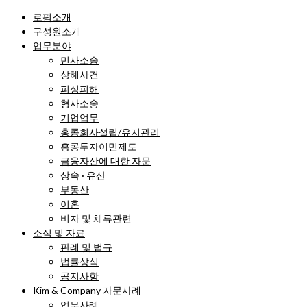
로펌소개
구성원소개
업무분야
민사소송
상해사건
피싱피해
형사소송
기업업무
홍콩회사설립/유지관리
홍콩투자이민제도
금융자산에 대한 자문
상속 · 유산
부동산
이혼
비자 및 체류관련
소식 및 자료
판례 및 법규
법률상식
공지사항
Kim & Company 자문사례
업무사례