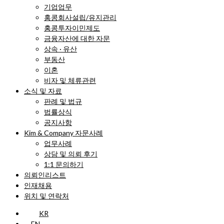
기업업무
홍콩회사설립/유지관리
홍콩투자이민제도
금융자산에 대한 자문
상속 · 유산
부동산
이혼
비자 및 체류관련
소식 및 자료
판례 및 법규
법률상식
공지사항
Kim & Company 자문사례
업무사례
상담 및 의뢰 후기
1:1 문의하기
의뢰인리스트
인재채용
위치 및 연락처
KR
EN