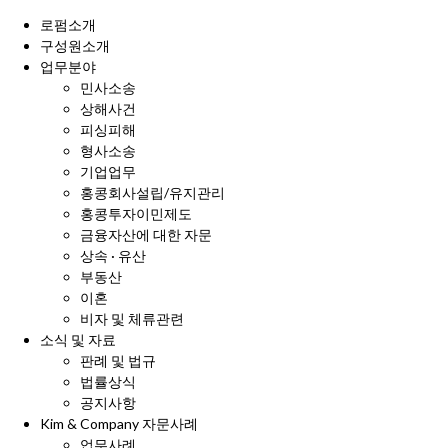
로펌소개
구성원소개
업무분야
민사소송
상해사건
피싱피해
형사소송
기업업무
홍콩회사설립/유지관리
홍콩투자이민제도
금융자산에 대한 자문
상속 · 유산
부동산
이혼
비자 및 체류관련
소식 및 자료
판례 및 법규
법률상식
공지사항
Kim & Company 자문사례
업무사례