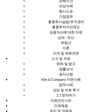
상해사건
피싱피해
형사소송
기업업무
홍콩회사설립/유지관리
홍콩투자이민제도
금융자산에 대한 자문
상속 · 유산
부동산
이혼
비자 및 체류관련
소식 및 자료
판례 및 법규
법률상식
공지사항
Kim & Company 자문사례
업무사례
상담 및 의뢰 후기
1:1 문의하기
의뢰인리스트
인재채용
위치 및 연락처